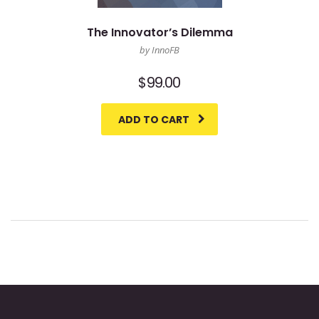
The Innovator’s Dilemma
by InnoFB
$
99.00
ADD TO CART