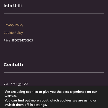
Info Utili
Privacy Policy
Cookie Policy
P.iva: IT00784700965
Contatti
Via 1° Maggio 20
20863 Concorezzo (MB)
We are using cookies to give you the best experience on our
website.
Telefono :
(+39) 039 60 41 201
You can find out more about which cookies we are using or
Mail:
commerciale@fe-bo.it
switch them off in
settings
.